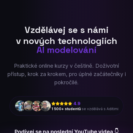
Vzdělávej se s námi
v nových technologiích
FUSION 360
Praktické online kurzy v češtině. Doživotní
přístup, krok za krokem, pro úplné začátečníky i
pokročilé.
4.9
1 500+ studentů
se vzdělává s Aditimi
Podívej se na poslední YouTube videa 👇