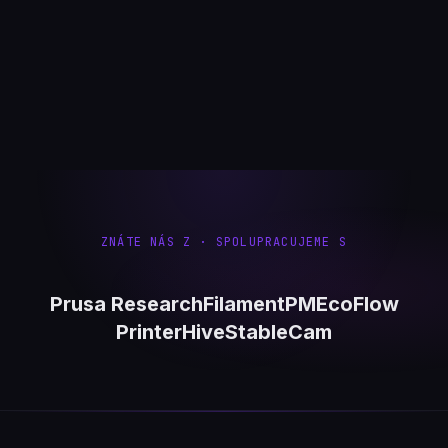
ZNÁTE NÁS Z · SPOLUPRACUJEME S
Prusa Research
FilamentPM
EcoFlow
PrinterHive
StableCam